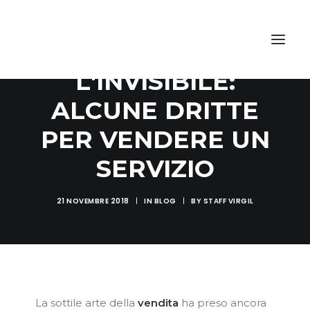
COMUNICARE
L'INVISIBILE:
ALCUNE DRITTE
PER VENDERE UN
SERVIZIO
21 NOVEMBRE 2018
|
IN
BLOG
|
BY
STAFF VIRGIL
La sottile arte della
vendita
ha preso ancora