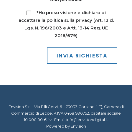
*Ho preso visione e dichiaro di
accettare la politica sulla
privacy
(Art. 13 d.
Lgs. N. 196/2003 e Artt. 13-14 Reg. UE
2016/679)
Envision S.r.l., Via F.lli Cervi, 6 – 73033 Corsano (LE), Camera di
Commercio di Lecce, P.IVA 04681990752, capitale sociale
10.000,00 € i.v., Email:
info@envisiondigital.it
Powered by Envision