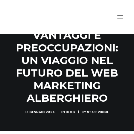
L’AI IN HOTEL TRA
VANTAGGI E
PREOCCUPAZIONI:
UN VIAGGIO NEL
FUTURO DEL WEB
MARKETING
ALBERGHIERO
13 GENNAIO 2024
|
IN
BLOG
|
BY
STAFF VIRGIL