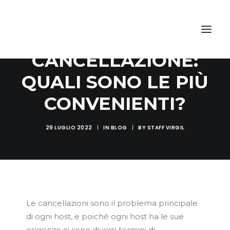
POLITICHE DI
CANCELLAZIONE:
QUALI SONO LE PIÙ
CONVENIENTI?
29 LUGLIO 2022
|
IN
BLOG
|
BY
STAFF VIRGIL
Le cancellazioni sono il problema principale
di ogni host, e poiché ogni host ha le sue
esigenze ci sono diversi termini di