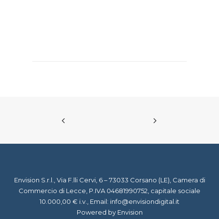
Envision S.r.l., Via F.lli Cervi, 6 – 73033 Corsano (LE), Camera di
Commercio di Lecce, P.IVA 04681990752, capitale sociale
10.000,00 € i.v., Email:
info@envisiondigital.it
Powered by Envision