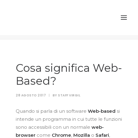
Cosa significa Web-Based?
Home
FAQ
Cosa significa Web-Based?
Cosa significa Web-
Based?
28 AGOSTO 2017
|
BY
STAFF VIRGIL
Quando si parla di un software
Web-based
si
intende un programma in cui tutte le funzioni
sono accessibili con un normale
web-
browser
come
Chrome
,
Mozilla
o
Safari
,