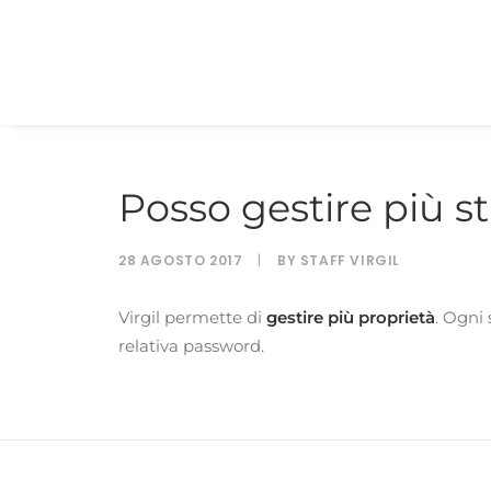
Posso gestire più strutture ricettive?
Posso gestire più st
28 AGOSTO 2017
|
BY
STAFF VIRGIL
Virgil permette di
gestire
più
proprietà
. Ogni 
relativa password.