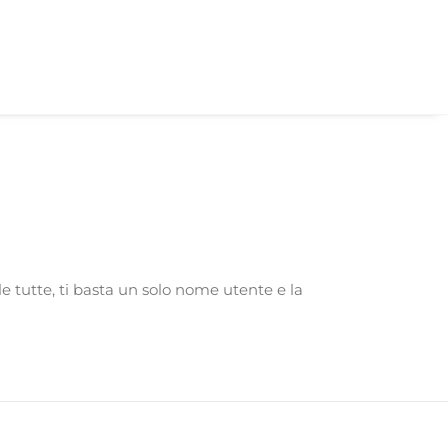
Home
FAQ
Posso gestire più strutture ricettive?
le tutte, ti basta un solo nome utente e la