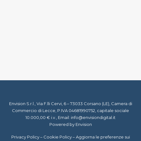
5 Maggio 2022
Consulenti di viaggio online e travel
blogger: le nuove frontiere dei
mestieri post-pandemia
by Staff Virgil
Envision S.r.l., Via F.lli Cervi, 6 – 73033 Corsano (LE), Camera di
Commercio di Lecce, P.IVA 04681990752, capitale sociale
10.000,00 € i.v., Email:
info@envisiondigital.it
Powered by Envision
Privacy Policy
–
Cookie Policy
–
Aggiorna le preferenze sui