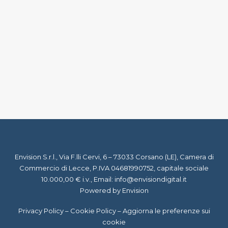
31 Maggio 2018
L’importanza del pulsante “Prenota
ora” sui siti delle strutture ricettive
by Staff Virgil
Envision S.r.l., Via F.lli Cervi, 6 – 73033 Corsano (LE), Camera di
Commercio di Lecce, P.IVA 04681990752, capitale sociale
10.000,00 € i.v., Email:
info@envisiondigital.it
Powered by Envision
Privacy Policy
–
Cookie Policy
–
Aggiorna le preferenze sui
cookie