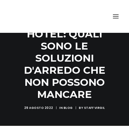
CONSIGLI PER
HOTEL: QUALI
SONO LE
SOLUZIONI
D'ARREDO CHE
NON POSSONO
MANCARE
29 AGOSTO 2022
|
IN
BLOG
|
BY
STAFF VIRGIL