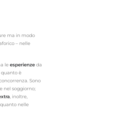
lture ma in modo
forico – nelle
ma le
esperienze
da
o quanto è
a concorrenza. Sono
e nel soggiorno;
extra
, inoltre,
 quanto nelle