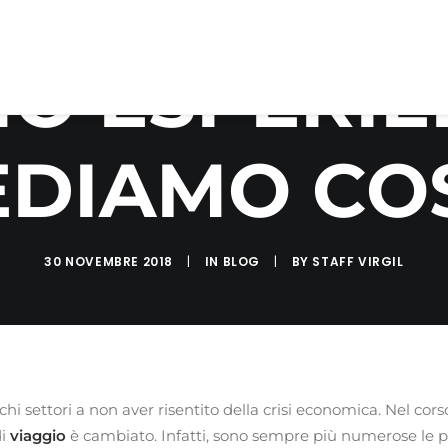
O ESPERIE
EDIAMO COS
30 NOVEMBRE 2018
|
IN
BLOG
|
BY
STAFF VIRGIL
ochi settori a non aver risentito della crisi economica. Nel cors
di
viaggio
è cambiato. Infatti, sono sempre più numerose le pe