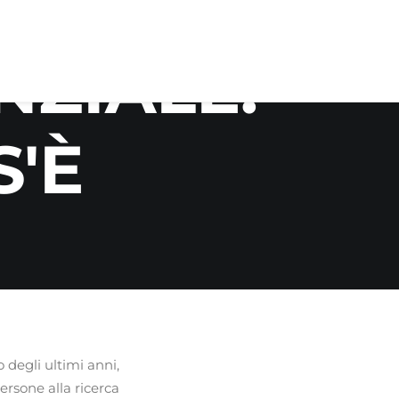
NZIALE:
'È
o degli ultimi anni,
rsone alla ricerca