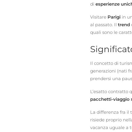
di
esperienze unic
Visitare
Parigi
in un
al passato. Il
trend
quali sono le caratt
Significa
Il concetto di turi
generazioni (nati f
prendersi una pausa
L’esatto contratto 
pacchetti-viaggio 
La differenza fra i
risiede proprio nel
vacanza uguale a tu