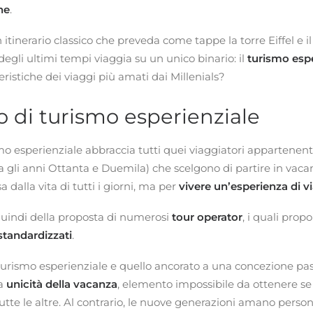
he
.
 itinerario classico che preveda come tappe la torre Eiffel e 
degli ultimi tempi viaggia su un unico binario: il
turismo espe
eristiche dei viaggi più amati dai Millenials?
to di turismo esperienziale
smo esperienziale abbraccia tutti quei viaggiatori appartenent
ra gli anni Ottanta e Duemila) che scelgono di partire in vac
 dalla vita di tutti i giorni, ma per
vivere un’esperienza di v
quindi della proposta di numerosi
tour operator
, i quali pro
standardizzati
.
l turismo esperienziale e quello ancorato a una concezione pas
la
unicità della vacanza
, elemento impossibile da ottenere se
tte le altre. Al contrario, le nuove generazioni amano person