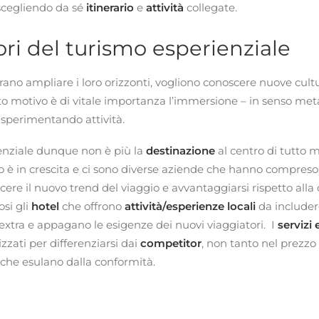
 scegliendo da sé
itinerario
e
attività
collegate.
ori del turismo esperienziale
erano ampliare i loro orizzonti, vogliono conoscere nuove cu
to motivo è di vitale importanza l’immersione – in senso meta
, sperimentando attività.
enziale dunque non è più la
destinazione
al centro di tutto 
o è in crescita e ci sono diverse aziende che hanno compres
ere il nuovo trend del viaggio e avvantaggiarsi rispetto all
si gli
hotel
che offrono
attività/esperienze locali
da includer
 extra e appagano le esigenze dei nuovi viaggiatori. I
servizi 
zzati per differenziarsi dai
competitor
, non tanto nel prezzo
che esulano dalla conformità.