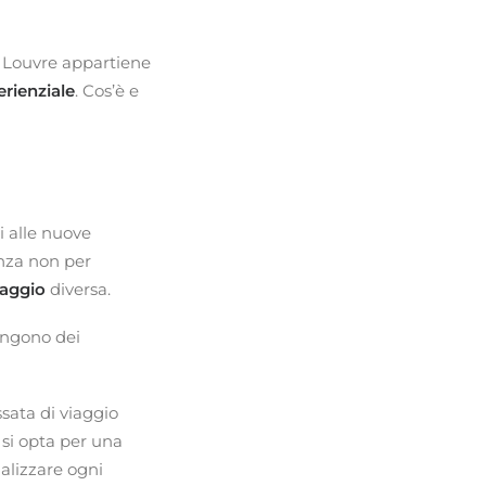
il Louvre appartiene
rienziale
. Cos’è e
i alle nuove
anza non per
iaggio
diversa.
pongono dei
sata di viaggio
 si opta per una
alizzare ogni