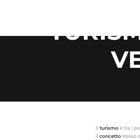
TURISM
V
Il
turismo
è tra i p
il
concetto
stesso 