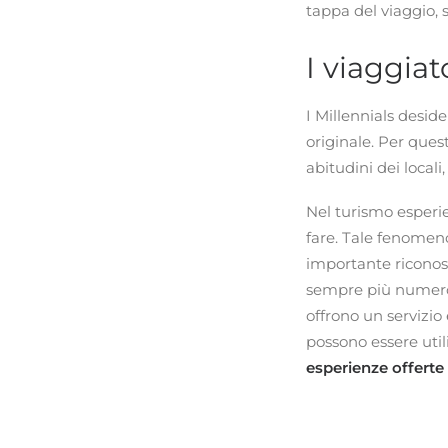
tappa del viaggio,
I viaggiat
I Millennials desid
originale. Per ques
abitudini dei locali
Nel turismo esperi
fare. Tale fenomen
importante riconosc
sempre più numero
offrono un servizio
possono essere utili
esperienze offerte