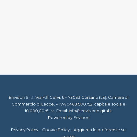
30 Novembre 2018
Turismo Esperienziale: vediamo cos’è
by Staff Virgil
Envision S.r.l., Via F.lli Cervi, 6 – 73033 Corsano (LE), Camera di
Commercio di Lecce, P.IVA 04681990752, capitale sociale
10.000,00 € i.v., Email:
info@envisiondigital.it
Powered by Envision
Privacy Policy
–
Cookie Policy
–
Aggiorna le preferenze sui
cookie