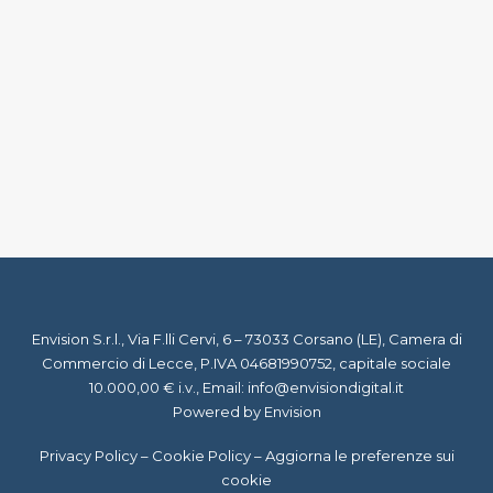
22 Febbraio 2021
Analisi RFM: cos’è e perché è
importante
by Staff Virgil
Envision S.r.l., Via F.lli Cervi, 6 – 73033 Corsano (LE), Camera di
Commercio di Lecce, P.IVA 04681990752, capitale sociale
10.000,00 € i.v., Email:
info@envisiondigital.it
Powered by Envision
Privacy Policy
–
Cookie Policy
–
Aggiorna le preferenze sui
cookie