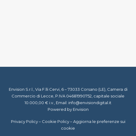
20 Settembre 2019
Chatbot sì o no?
by Staff Virgil
Envision S.r.l., Via F.lli Cervi, 6 – 73033 Corsano (LE), Camera di
Commercio di Lecce, P.IVA 04681990752, capitale sociale
10.000,00 € i.v., Email:
info@envisiondigital.it
Powered by Envision
Privacy Policy
–
Cookie Policy
–
Aggiorna le preferenze sui
cookie