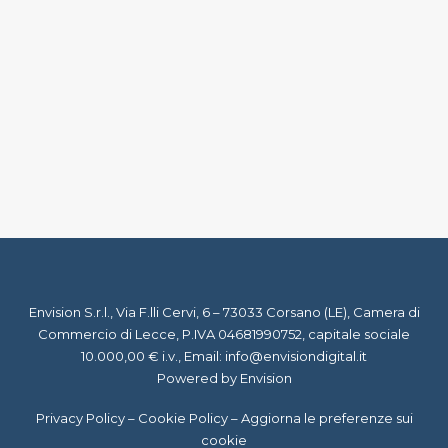
30 Settembre 2022
Free Booking Links di Google: sono
davvero gratuiti?
by Staff Virgil
Envision S.r.l., Via F.lli Cervi, 6 – 73033 Corsano (LE), Camera di
Commercio di Lecce, P.IVA 04681990752, capitale sociale
10.000,00 € i.v., Email:
info@envisiondigital.it
Powered by Envision
Privacy Policy
–
Cookie Policy
–
Aggiorna le preferenze sui
cookie