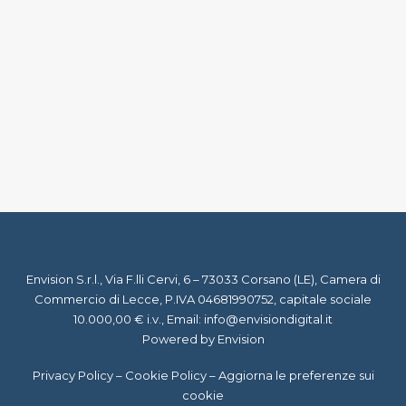
18 Maggio 2021
Holiday Work: il nuovo trend per il
Turismo italiano
by Staff Virgil
Envision S.r.l., Via F.lli Cervi, 6 – 73033 Corsano (LE), Camera di
Commercio di Lecce, P.IVA 04681990752, capitale sociale
10.000,00 € i.v., Email:
info@envisiondigital.it
Powered by Envision
Privacy Policy
–
Cookie Policy
–
Aggiorna le preferenze sui
cookie