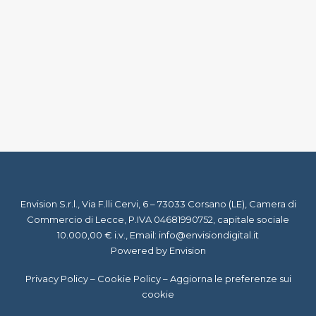
10 Maggio 2019
Focus Marketing: il Funnel di Vendita
by Staff Virgil
Envision S.r.l., Via F.lli Cervi, 6 – 73033 Corsano (LE), Camera di
Commercio di Lecce, P.IVA 04681990752, capitale sociale
10.000,00 € i.v., Email:
info@envisiondigital.it
Powered by Envision
Privacy Policy
–
Cookie Policy
–
Aggiorna le preferenze sui
cookie