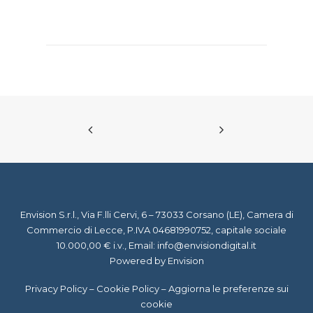
Envision S.r.l., Via F.lli Cervi, 6 – 73033 Corsano (LE), Camera di
Commercio di Lecce, P.IVA 04681990752, capitale sociale
10.000,00 € i.v., Email:
info@envisiondigital.it
Powered by Envision
Privacy Policy
–
Cookie Policy
–
Aggiorna le preferenze sui
cookie