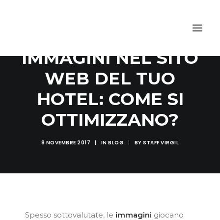
IL RUOLO DELLE
IMMAGINI NEL SITO
WEB DEL TUO
HOTEL: COME SI
OTTIMIZZANO?
8 NOVEMBRE 2017
|
IN
BLOG
|
BY
STAFF VIRGIL
Spesso sottovalutate, le
immagini
giocano