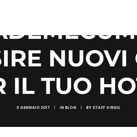
VADEMECUM
IRE NUOVI 
 IL TUO H
3 GENNAIO 2017
|
IN
BLOG
|
BY
STAFF VIRGIL