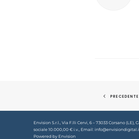
PRECEDENTE
Envision S.r.l., Via F.lli Cervi, 6 – 73033 Corsano (L
sociale 10.000,00 € i.v., Email:
info@envisiondigital.i
Powered by Envision