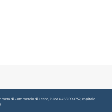
E), Camera di Commercio di Lecce, P.IVA 04681990752, capitale
t