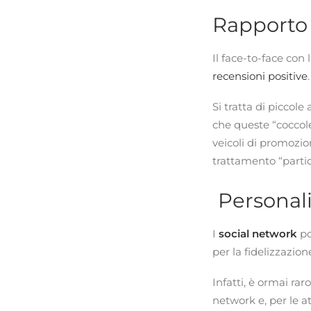
Rapporto 
Il face-to-face con
recensioni positive
.
Si tratta di piccol
che queste “coccole
veicoli di promozion
trattamento “partic
Personali
I
social network
po
per la fidelizzazion
Infatti, è ormai rar
network e, per le at